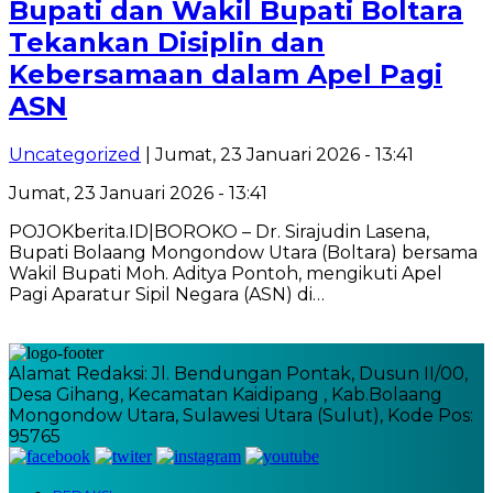
Bupati dan Wakil Bupati Boltara
Tekankan Disiplin dan
Kebersamaan dalam Apel Pagi
ASN
Uncategorized
| Jumat, 23 Januari 2026 - 13:41
Jumat, 23 Januari 2026 - 13:41
POJOKberita.ID|BOROKO – Dr. Sirajudin Lasena,
Bupati Bolaang Mongondow Utara (Boltara) bersama
Wakil Bupati Moh. Aditya Pontoh, mengikuti Apel
Pagi Aparatur Sipil Negara (ASN) di…
Alamat Redaksi: Jl. Bendungan Pontak, Dusun II/00,
Desa Gihang, Kecamatan Kaidipang , Kab.Bolaang
Mongondow Utara, Sulawesi Utara (Sulut), Kode Pos:
95765