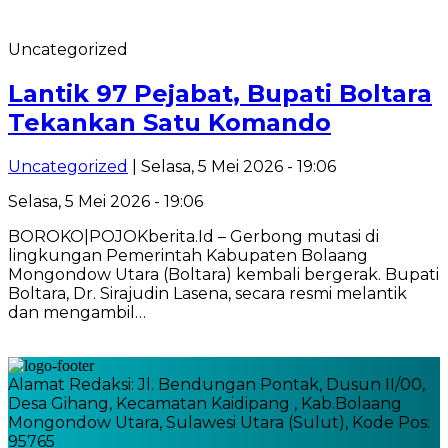
Uncategorized
Lantik 97 Pejabat, Bupati Boltara
Tekankan Satu Komando
Uncategorized
| Selasa, 5 Mei 2026 - 19:06
Selasa, 5 Mei 2026 - 19:06
BOROKO|POJOKberita.Id – Gerbong mutasi di
lingkungan Pemerintah Kabupaten Bolaang
Mongondow Utara (Boltara) kembali bergerak. Bupati
Boltara, Dr. Sirajudin Lasena, secara resmi melantik
dan mengambil…
Alamat Redaksi: Jl. Bendungan Pontak, Dusun II/00,
Desa Gihang, Kecamatan Kaidipang , Kab.Bolaang
Mongondow Utara, Sulawesi Utara (Sulut), Kode Pos:
95765