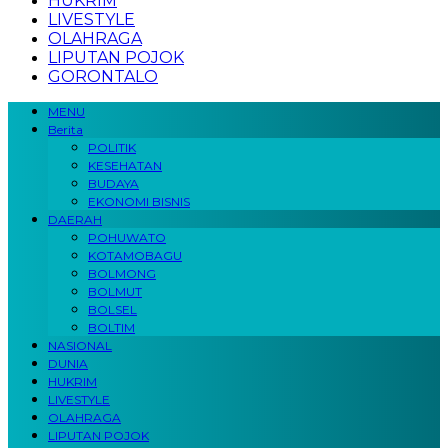
HUKRIM
LIVESTYLE
OLAHRAGA
LIPUTAN POJOK
GORONTALO
MENU
Berita
POLITIK
KESEHATAN
BUDAYA
EKONOMI BISNIS
DAERAH
POHUWATO
KOTAMOBAGU
BOLMONG
BOLMUT
BOLSEL
BOLTIM
NASIONAL
DUNIA
HUKRIM
LIVESTYLE
OLAHRAGA
LIPUTAN POJOK