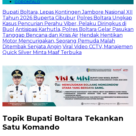
GORONTALO
Bupati Boltara, Lepas Kontingen Jambore Nasional XII
Tahun 2026 Buperta Cibubur
Polres Boltara Ungkap
Kasus Pencurian Perahu Viber, Pelaku Diringkus di
Buol
Antisipasi Karhutla, Polres Boltara Gelar Pasukan
Tanggap Bencana dan Krisis Air
Hendak Hentikan
Motor Mencurigakan, Seorang Pemuda Malah
Ditembak Senjata Angin
Viral Video CCTV, Manajemen
Quick Silver Minta Maaf Terbuka
Topik
Bupati Boltara Tekankan
Satu Komando