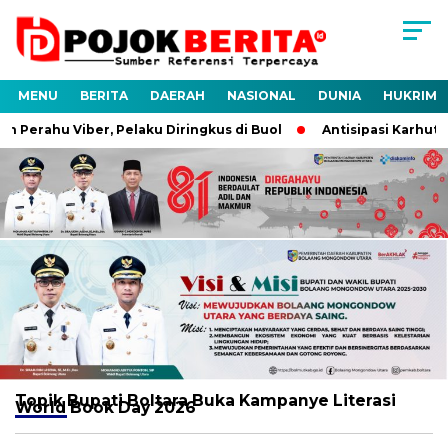
MENU
BERITA
DAERAH
NASIONAL
DUNIA
HUKRIM
Perahu Viber, Pelaku Diringkus di Buol
Antisipasi Karhutla,
Topik
Bupati Boltara Buka Kampanye Literasi
World Book Day 2026