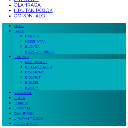
OLAHRAGA
LIPUTAN POJOK
GORONTALO
MENU
Berita
POLITIK
KESEHATAN
BUDAYA
EKONOMI BISNIS
DAERAH
POHUWATO
KOTAMOBAGU
BOLMONG
BOLMUT
BOLSEL
BOLTIM
NASIONAL
DUNIA
HUKRIM
LIVESTYLE
OLAHRAGA
LIPUTAN POJOK
GORONTALO