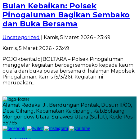
Bulan Kebaikan: Polsek
Pinogaluman Bagikan Sembako
dan Buka Bersama
Uncategorized
| Kamis, 5 Maret 2026 - 23:49
Kamis, 5 Maret 2026 - 23:49
POJOkberita.Id|BOLTARA – Polsek Pinogaluman
menggelar kegiatan berbagi sembako kepada kaum
duafa dan buka puasa bersama di halaman Mapolsek
Pinogaluman, Kamis (5/3/26). Kegiatan ini
merupakan…
Alamat Redaksi: Jl. Bendungan Pontak, Dusun II/00,
Desa Gihang, Kecamatan Kaidipang , Kab.Bolaang
Mongondow Utara, Sulawesi Utara (Sulut), Kode Pos:
95765