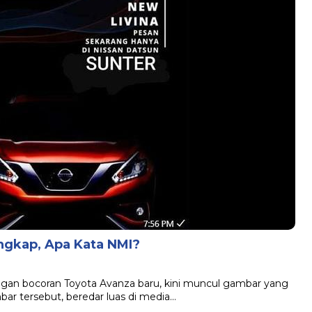
ngkap, Apa Kata NMI?
ngan bocoran Toyota Avanza baru, kini muncul gambar yang
mbar tersebut, beredar luas di media…