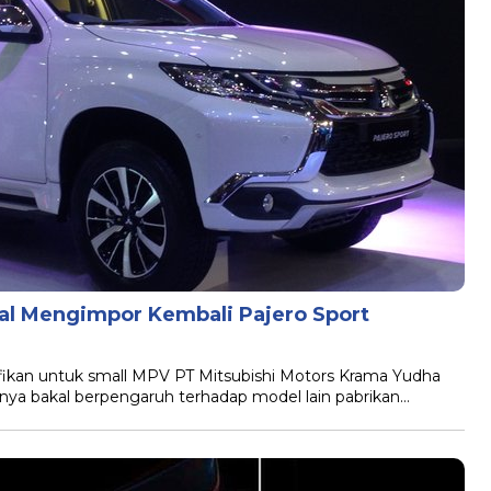
al Mengimpor Kembali Pajero Sport
fikan untuk small MPV PT Mitsubishi Motors Krama Yudha
inya bakal berpengaruh terhadap model lain pabrikan…