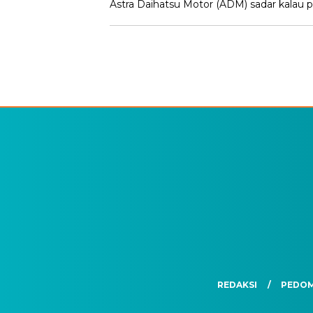
Astra Daihatsu Motor (ADM) sadar kalau 
REDAKSI
PEDOM