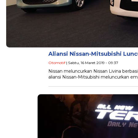
Aliansi Nissan-Mitsubishi Lunc
Otomotif
| Sabtu, 16 Maret 2019 - 09:37
Nissan meluncurkan Nissan Livina berbasi
aliansi Nissan-Mitsubishi meluncurkan em