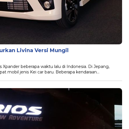
urkan Livina Versi Mungil
s Xpander beberapa waktu lalu di Indonesia. Di Jepang,
pat mobil jenis Kei car baru. Beberapa kendaraan…