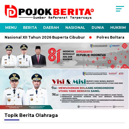
MENU
BERITA
DAERAH
NASIONAL
DUNIA
HUKRIM
Nasional XII Tahun 2026 Buperta Cibubur
Polres Boltara Ung
Topik
Berita Olahraga