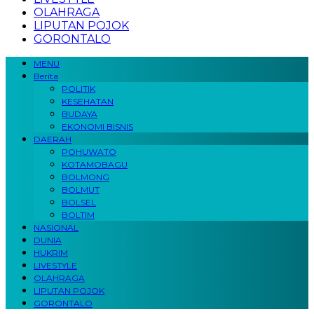
OLAHRAGA
LIPUTAN POJOK
GORONTALO
MENU
Berita
POLITIK
KESEHATAN
BUDAYA
EKONOMI BISNIS
DAERAH
POHUWATO
KOTAMOBAGU
BOLMONG
BOLMUT
BOLSEL
BOLTIM
NASIONAL
DUNIA
HUKRIM
LIVESTYLE
OLAHRAGA
LIPUTAN POJOK
GORONTALO