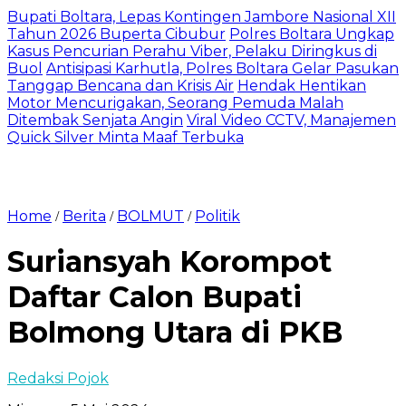
Bupati Boltara, Lepas Kontingen Jambore Nasional XII
Tahun 2026 Buperta Cibubur
Polres Boltara Ungkap
Kasus Pencurian Perahu Viber, Pelaku Diringkus di
Buol
Antisipasi Karhutla, Polres Boltara Gelar Pasukan
Tanggap Bencana dan Krisis Air
Hendak Hentikan
Motor Mencurigakan, Seorang Pemuda Malah
Ditembak Senjata Angin
Viral Video CCTV, Manajemen
Quick Silver Minta Maaf Terbuka
Home
Berita
BOLMUT
Politik
/
/
/
Suriansyah Korompot
Daftar Calon Bupati
Bolmong Utara di PKB
Redaksi Pojok