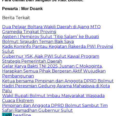
Pewarta : Mor Doank
Berita Terkait
Dua Pelajar Boltara Wakili Daerah di Ajang MTQ
Gramedia Tingkat Provinsi
Asisten I Pemprov Sulut ‘Titip Salam’ ke Bupati
Bolmut: Sirajudin Teman Baik Saya
Kadis Kominfo Pantau Kegiatan Rakerda PWI Provinsi
Sulut
Gubernur YSK, Ajak PWI Sulut Kawal Program
Strategis Pemerintah Daerah
Gelar Karya Bakti TNI 2025, Jusnan C Mokoginta,
Harapkan Semua Pihak Berperan Aktif Wujudkan
Pembangunan
Ketua bersama Pimpinan dan Anggota DPRD Bolmut
Hadiri Peresmian Gedung Asrama Mahasiswa di Kota
Palu
Wakil Bupati Bolmut Imbau Masyarakat Waspada
Cuaca Ekstrem
Pimpinan dan Anggota DPRD Bolmut Sambut Tim
Safari Ramadhan Gubernur Sulut
Tag :
headline