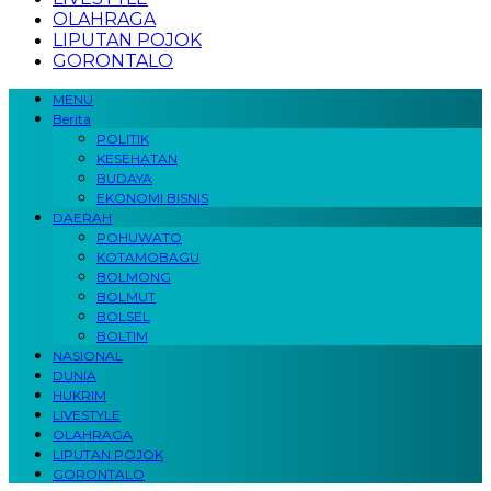
OLAHRAGA
LIPUTAN POJOK
GORONTALO
MENU
Berita
POLITIK
KESEHATAN
BUDAYA
EKONOMI BISNIS
DAERAH
POHUWATO
KOTAMOBAGU
BOLMONG
BOLMUT
BOLSEL
BOLTIM
NASIONAL
DUNIA
HUKRIM
LIVESTYLE
OLAHRAGA
LIPUTAN POJOK
GORONTALO