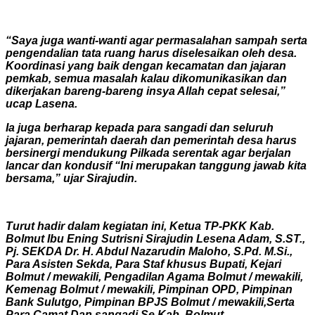
“Saya juga wanti-wanti agar permasalahan sampah serta
pengendalian tata ruang harus diselesaikan oleh desa.
Koordinasi yang baik dengan kecamatan dan jajaran
pemkab, semua masalah kalau dikomunikasikan dan
dikerjakan bareng-bareng insya Allah cepat selesai,”
ucap Lasena.
Ia juga berharap kepada para sangadi dan seluruh
jajaran, pemerintah daerah dan pemerintah desa harus
bersinergi mendukung Pilkada serentak agar berjalan
lancar dan kondusif “Ini merupakan tanggung jawab kita
bersama,” ujar Sirajudin.
Turut hadir dalam kegiatan ini, Ketua TP-PKK Kab.
Bolmut Ibu Ening Sutrisni Sirajudin Lesena Adam, S.ST.,
Pj. SEKDA Dr. H. Abdul Nazarudin Maloho, S.Pd. M.Si.,
Para Asisten Sekda, Para Staf khusus Bupati, Kejari
Bolmut / mewakili, Pengadilan Agama Bolmut / mewakili,
Kemenag Bolmut / mewakili, Pimpinan OPD, Pimpinan
Bank Sulutgo, Pimpinan BPJS Bolmut / mewakili,Serta
Para Camat Dan sangadi Se Kab. Bolmut.