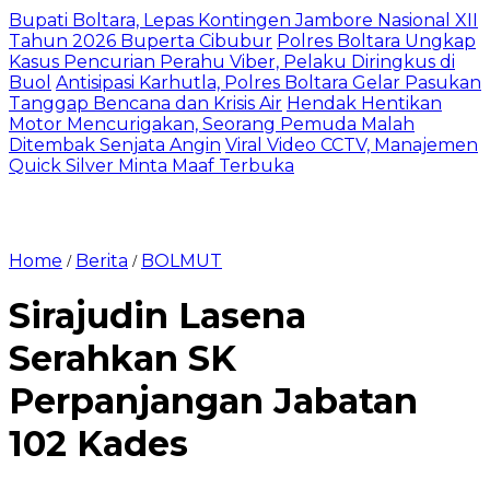
Bupati Boltara, Lepas Kontingen Jambore Nasional XII
Tahun 2026 Buperta Cibubur
Polres Boltara Ungkap
Kasus Pencurian Perahu Viber, Pelaku Diringkus di
Buol
Antisipasi Karhutla, Polres Boltara Gelar Pasukan
Tanggap Bencana dan Krisis Air
Hendak Hentikan
Motor Mencurigakan, Seorang Pemuda Malah
Ditembak Senjata Angin
Viral Video CCTV, Manajemen
Quick Silver Minta Maaf Terbuka
Home
Berita
BOLMUT
/
/
Sirajudin Lasena
Serahkan SK
Perpanjangan Jabatan
102 Kades