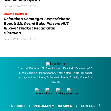
Selamatkan Nyawa
Selasa, 28 Jul 2026 - 15:37
Uncategorized
Gelorakan Semangat Kemerdekaan,
Bupati SJL Resmi Buka Porseni HUT
RI ke-81 Tingkat Kecamatan
Bintauna
Senin, 27 Jul 2026 - 18:55
Alamat Redaksi: Jl. Bendungan Pontak, Dusun II/00,
Desa Gihang, Kecamatan Kaidipang , Kab.Bolaang
Mongondow Utara, Sulawesi Utara (Sulut), Kode Pos:
95765
REDAKSI
PEDOMAN MEDIA SIBER
CONTAK