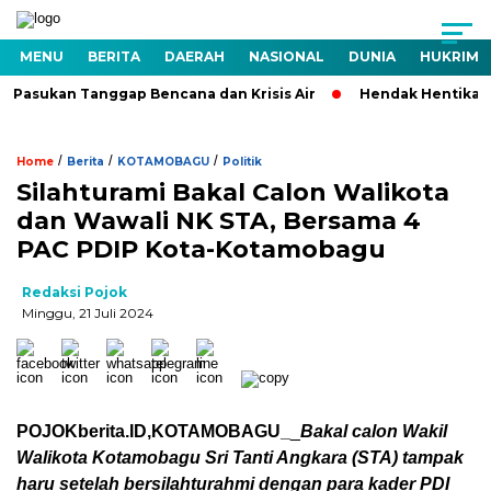
MENU
BERITA
DAERAH
NASIONAL
DUNIA
HUKRIM
r Pasukan Tanggap Bencana dan Krisis Air
Hendak Hentikan M
/
/
/
Home
Berita
KOTAMOBAGU
Politik
Silahturami Bakal Calon Walikota
dan Wawali NK STA, Bersama 4
PAC PDIP Kota-Kotamobagu
Redaksi Pojok
Minggu, 21 Juli 2024
POJOKberita.ID,KOTAMOBAGU_
_
Bakal calon Wakil
Walikota Kotamobagu Sri Tanti Angkara (STA) tampak
haru setelah bersilahturahmi dengan para kader PDI