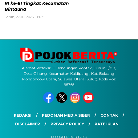
RI ke-81 Tingkat Kecamatan
Bintauna
Senin, 27 Jul 2026 - 18:55
Alamat Redaksi: Jl. Bendungan Pontak, Dusun II/00,
Desa Gihang, Kecamatan Kaidipang , Kab.Bolaang
Mongondow Utara, Sulawesi Utara (Sulut), Kode Pos:
95765
REDAKSI
PEDOMAN MEDIA SIBER
CONTAK
DISCLAIMER
PRIVACY POLICY
RATE IKLAN
POJOKBERITA.ID | 2024