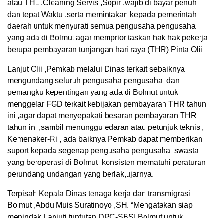
atau THL ,Cleaning Servis ,Sopir ,wajib di bayar penuh
dan tepat Waktu ,serta memintakan kepada pemerintah
daerah untuk menyurati semua pengusaha pengusaha
yang ada di Bolmut agar memprioritaskan hak hak pekerja
berupa pembayaran tunjangan hari raya (THR) Pinta Olii
Lanjut Olii ,Pemkab melalui Dinas terkait sebaiknya
mengundang seluruh pengusaha pengusaha dan
pemangku kepentingan yang ada di Bolmut untuk
menggelar FGD terkait kebijakan pembayaran THR tahun
ini ,agar dapat menyepakati besaran pembayaran THR
tahun ini ,sambil menunggu edaran atau petunjuk teknis ,
Kemenaker-Ri , ada baiknya Pemkab dapat memberikan
suport kepada segenap pengusaha pengusaha swasta
yang beroperasi di Bolmut konsisten mematuhi peraturan
perundang undangan yang berlak,ujarnya.
Terpisah Kepala Dinas tenaga kerja dan transmigrasi
Bolmut ,Abdu Muis Suratinoyo ,SH. “Mengatakan siap
menindak Lanjuti tuntutan DPC-SBSI Bolmut untuk