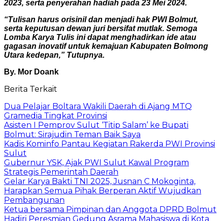
2023, serta penyerahan hadiah pada 23 Mei 2024.
“Tulisan harus orisinil dan menjadi hak PWI Bolmut,
serta keputusan dewan juri bersifat mutlak. Semoga
Lomba Karya Tulis ini dapat menghadirkan ide atau
gagasan inovatif untuk kemajuan Kabupaten Bolmong
Utara kedepan,” Tutupnya.
By. Mor Doank
Berita Terkait
Dua Pelajar Boltara Wakili Daerah di Ajang MTQ
Gramedia Tingkat Provinsi
Asisten I Pemprov Sulut ‘Titip Salam’ ke Bupati
Bolmut: Sirajudin Teman Baik Saya
Kadis Kominfo Pantau Kegiatan Rakerda PWI Provinsi
Sulut
Gubernur YSK, Ajak PWI Sulut Kawal Program
Strategis Pemerintah Daerah
Gelar Karya Bakti TNI 2025, Jusnan C Mokoginta,
Harapkan Semua Pihak Berperan Aktif Wujudkan
Pembangunan
Ketua bersama Pimpinan dan Anggota DPRD Bolmut
Hadiri Peresmian Gedung Asrama Mahasiswa di Kota