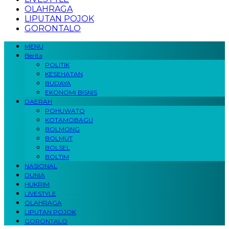
OLAHRAGA
LIPUTAN POJOK
GORONTALO
MENU
Berita
POLITIK
KESEHATAN
BUDAYA
EKONOMI BISNIS
DAERAH
POHUWATO
KOTAMOBAGU
BOLMONG
BOLMUT
BOLSEL
BOLTIM
NASIONAL
DUNIA
HUKRIM
LIVESTYLE
OLAHRAGA
LIPUTAN POJOK
GORONTALO