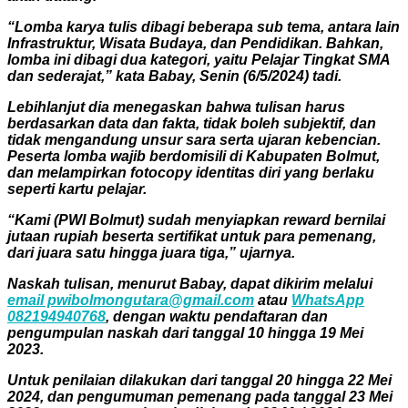
“Lomba karya tulis dibagi beberapa sub tema, antara lain
Infrastruktur, Wisata Budaya, dan Pendidikan. Bahkan,
lomba ini dibagi dua kategori, yaitu Pelajar Tingkat SMA
dan sederajat,” kata Babay, Senin (6/5/2024) tadi.
Lebihlanjut dia menegaskan bahwa tulisan harus
berdasarkan data dan fakta, tidak boleh subjektif, dan
tidak mengandung unsur sara serta ujaran kebencian.
Peserta lomba wajib berdomisili di Kabupaten Bolmut,
dan melampirkan fotocopy identitas diri yang berlaku
seperti kartu pelajar.
“Kami (PWI Bolmut) sudah menyiapkan reward bernilai
jutaan rupiah beserta sertifikat untuk para pemenang,
dari juara satu hingga juara tiga,” ujarnya.
Naskah tulisan, menurut Babay, dapat dikirim melalui
email pwibolmongutara@gmail.com
atau
WhatsApp
082194940768
, dengan waktu pendaftaran dan
pengumpulan naskah dari tanggal 10 hingga 19 Mei
2023.
Untuk penilaian dilakukan dari tanggal 20 hingga 22 Mei
2024, dan pengumuman pemenang pada tanggal 23 Mei