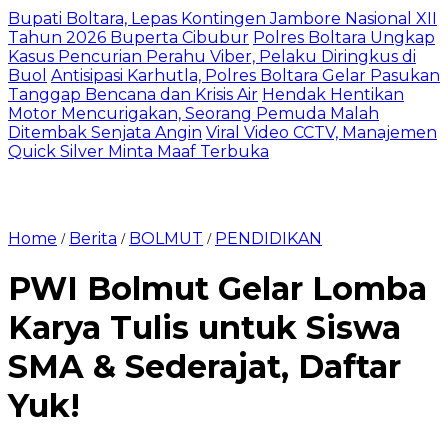
Bupati Boltara, Lepas Kontingen Jambore Nasional XII
Tahun 2026 Buperta Cibubur
Polres Boltara Ungkap
Kasus Pencurian Perahu Viber, Pelaku Diringkus di
Buol
Antisipasi Karhutla, Polres Boltara Gelar Pasukan
Tanggap Bencana dan Krisis Air
Hendak Hentikan
Motor Mencurigakan, Seorang Pemuda Malah
Ditembak Senjata Angin
Viral Video CCTV, Manajemen
Quick Silver Minta Maaf Terbuka
Home
Berita
BOLMUT
PENDIDIKAN
/
/
/
PWI Bolmut Gelar Lomba
Karya Tulis untuk Siswa
SMA & Sederajat, Daftar
Yuk!