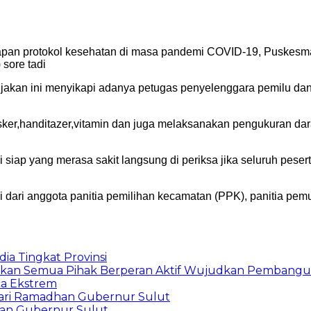
pan protokol kesehatan di masa pandemi COVID-19, Puskes
sore tadi
jakan ini menyikapi adanya petugas penyelenggara pemilu da
sker,handitazer,vitamin dan juga melaksanakan pengukuran dar
 siap yang merasa sakit langsung di periksa jika seluruh pese
ai dari anggota panitia pemilihan kecamatan (PPK), panitia pem
ia Tingkat Provinsi
arapkan Semua Pihak Berperan Aktif Wujudkan Pembang
ca Ekstrem
ari Ramadhan Gubernur Sulut
han Gubernur Sulut