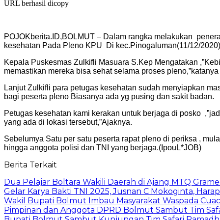
URL berhasil dicopy
POJOKberita.ID,BOLMUT – Dalam rangka melakukan penera
kesehatan Pada Pleno KPU Di kec.Pinogaluman(11/12/2020) 
Kepala Puskesmas Zulkifli Masuara S.Kep Mengatakan ,”Kebi
memastikan mereka bisa sehat selama proses pleno,”katanya
Lanjut Zulkifli para petugas kesehatan sudah menyiapkan ma
bagi peserta pleno Biasanya ada yg pusing dan sakit badan.
Petugas kesehatan kami kerakan untuk berjaga di posko ,”jadi
yang ada di lokasi tersebut,”Ajaknya.
Sebelumya Satu per satu peserta rapat pleno di periksa , mul
hingga anggota polisi dan TNI yang berjaga.(IpouL*JOB)
Berita Terkait
Dua Pelajar Boltara Wakili Daerah di Ajang MTQ Gramed
Gelar Karya Bakti TNI 2025, Jusnan C Mokoginta, H
Wakil Bupati Bolmut Imbau Masyarakat Waspada Cua
Pimpinan dan Anggota DPRD Bolmut Sambut Tim Saf
Bupati Bolmut Sambut Kunjungan Tim Safari Ramad