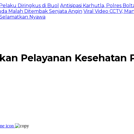
Pelaku Diringkus di Buol
Antisipasi Karhutla, Polres Bo
da Malah Ditembak Senjata Angin
Viral Video CCTV, Ma
 Selamatkan Nyawa
an Pelayanan Kesehatan 