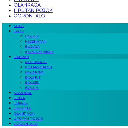
OLAHRAGA
LIPUTAN POJOK
GORONTALO
MENU
Berita
POLITIK
KESEHATAN
BUDAYA
EKONOMI BISNIS
DAERAH
POHUWATO
KOTAMOBAGU
BOLMONG
BOLMUT
BOLSEL
BOLTIM
NASIONAL
DUNIA
HUKRIM
LIVESTYLE
OLAHRAGA
LIPUTAN POJOK
GORONTALO