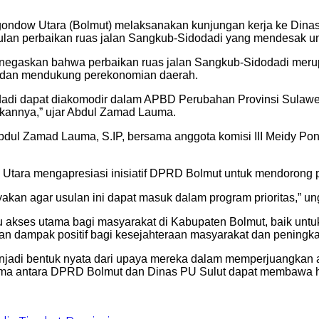
ndow Utara (Bolmut) melaksanakan kunjungan kerja ke Dinas
ulan perbaikan ruas jalan Sangkub-Sidodadi yang mendesak un
negaskan bahwa perbaikan ruas jalan Sangkub-Sidodadi merupa
ri dan mendukung perekonomian daerah.
di dapat diakomodir dalam APBD Perubahan Provinsi Sulawesi 
kannya,” ujar Abdul Zamad Lauma.
 Abdul Zamad Lauma, S.IP, bersama anggota komisi III Meidy P
 Utara mengapresiasi inisiatif DPRD Bolmut untuk mendorong p
kan agar usulan ini dapat masuk dalam program prioritas,” un
akses utama bagi masyarakat di Kabupaten Bolmut, baik untuk 
an dampak positif bagi kesejahteraan masyarakat dan peningk
menjadi bentuk nyata dari upaya mereka dalam memperjuangka
sama antara DPRD Bolmut dan Dinas PU Sulut dapat membawa ha