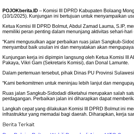
POJOKberita.ID
– Komisi III DPRD Kabupaten Bolaang Mongo
(10/1/2025). Kunjungan ini bertujuan untuk menyampaikan us
Ketua Komisi III DPRD Bolmut, Abdul Zamad Lauma, S.IP, me
memiliki peran penting dalam menunjang aktivitas sehari-ha
“Kami mengusulkan agar perbaikan ruas jalan Sangkub-Sidoda
menyambut baik usulan ini dan menyatakan akan mengupaya
Kunjungan kerja ini dipimpin langsung oleh Ketua Komisi III
Pakaya, Vikri Gam (Sekretaris Komisi), dan Donal Lamunte.
Dalam pertemuan tersebut, pihak Dinas PU Provinsi Sulawesi
“Kami berkomitmen untuk meninjau lebih lanjut dan mengupaya
Ruas jalan Sangkub-Sidodadi diketahui merupakan salah satu 
perdagangan. Perbaikan jalan ini diharapkan dapat memberik
Langkah cepat yang dilakukan Komisi III DPRD Bolmut ini 
infrastruktur yang memadai bagi daerah. Diharapkan, kerja 
Berita Terkait