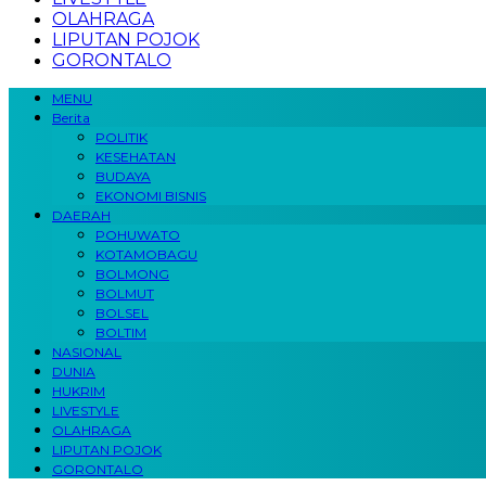
OLAHRAGA
LIPUTAN POJOK
GORONTALO
MENU
Berita
POLITIK
KESEHATAN
BUDAYA
EKONOMI BISNIS
DAERAH
POHUWATO
KOTAMOBAGU
BOLMONG
BOLMUT
BOLSEL
BOLTIM
NASIONAL
DUNIA
HUKRIM
LIVESTYLE
OLAHRAGA
LIPUTAN POJOK
GORONTALO