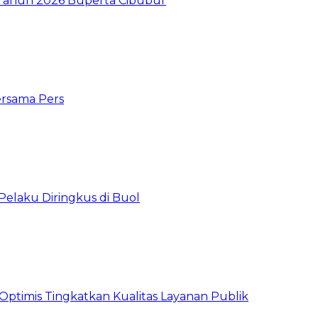
I Tahun 2026 Buperta Cibubur
ersama Pers
Pelaku Diringkus di Buol
timis Tingkatkan Kualitas Layanan Publik