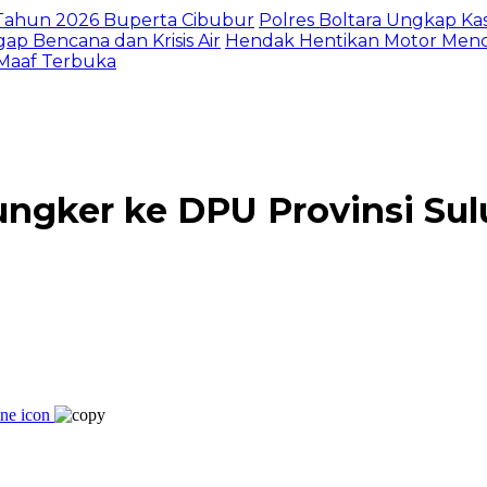
I Tahun 2026 Buperta Cibubur
Polres Boltara Ungkap Kas
gap Bencana dan Krisis Air
Hendak Hentikan Motor Menc
 Maaf Terbuka
ngker ke DPU Provinsi Sul