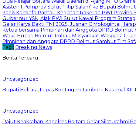
Dua Pelajar Boltara Wakili Daerah di Ajang MTQ Gramed
Asisten I Pemprov Sulut ‘Titip Salam’ ke Bupati Bolmut
Kadis Kominfo Pantau Kegiatan Rakerda PWI Provinsi 
Gubernur YSK, Ajak PWI Sulut Kawal Program Strateg
Gelar Karya Bakti TNI 2025, Jusnan C Mokoginta, H
Ketua bersama Pimpinan dan Anggota DPRD Bolmut Ha
Wakil Bupati Bolmut Imbau Masyarakat Waspada Cua
Pimpinan dan Anggota DPRD Bolmut Sambut Tim Saf
Tag :
Breaking News
Berita Terbaru
Uncategorized
Bupati Boltara, Lepas Kontingen Jambore Nasional XI
Uncategorized
Rajut Keakraban, Kapolres Boltara Gelar Silaturahmi B