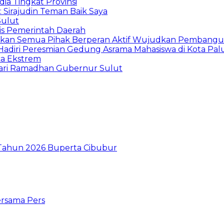
ia Tingkat Provinsi
: Sirajudin Teman Baik Saya
Sulut
is Pemerintah Daerah
arapkan Semua Pihak Berperan Aktif Wujudkan Pembang
diri Peresmian Gedung Asrama Mahasiswa di Kota Pal
ca Ekstrem
ari Ramadhan Gubernur Sulut
I Tahun 2026 Buperta Cibubur
ersama Pers