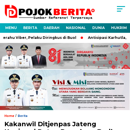
MENU
BERITA
DAERAH
NASIONAL
DUNIA
HUKRIM
ahu Viber, Pelaku Diringkus di Buol
Antisipasi Karhutla, Po
/
Home
Berita
Kakanwil Ditjenpas Jateng