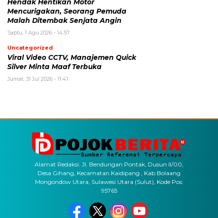
Hendak Hentikan Motor
Mencurigakan, Seorang Pemuda
Malah Ditembak Senjata Angin
Sabtu, 1 Agu 2026 - 14:57
Uncategorized
Viral Video CCTV, Manajemen Quick
Silver Minta Maaf Terbuka
Jumat, 31 Jul 2026 - 11:41
Alamat Redaksi: Jl. Bendungan Pontak, Dusun II/00,
Desa Gihang, Kecamatan Kaidipang , Kab.Bolaang
Mongondow Utara, Sulawesi Utara (Sulut), Kode Pos:
95765