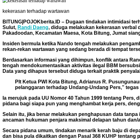
kekerasan terhadap wartawan
BITUNG|POJOKberita.ID – Dugaan tindakan intimidasi terha
Sulut,
Randi Daeng
, diduga melakukan kekerasan verbal d
Pakadoodan, Kecamatan Maesa, Kota Bitung, Jumat siang, 
Insiden bermula ketika Nando tengah melakukan pengambi
rekan-rekan wartawan yang sedang berada di tempat tersebu
Berdasarkan informasi yang dihimpun, konflik antara Rand
tengah mendokumentasikan aktivitas ilegal BBM bersubsid
Data yang dihapus tersebut diduga terkait praktik penyal
Plt Ketua PWI Kota Bitung, Adrianus R. Pusungunaung
pelanggaran terhadap Undang-Undang Pers,” tegas 
Ia merujuk pada UU Nomor 40 Tahun 1999 tentang Pers, d
pidana bagi siapa pun yang menghambat kerja pers, deng
Selain itu, jika benar melakukan penghapusan data tanpa
ancaman hukuman penjara maksimal delapan tahun dan/at
Secara pidana umum, tindakan menarik kerah baju di de
dan bisa pula dikaitkan dengan Pasal 368 KUHP tentang