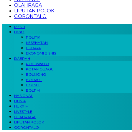
OLAHRAGA
LIPUTAN POJOK
GORONTALO
MENU
Berita
POLITIK
KESEHATAN
BUDAYA
EKONOMI BISNIS
DAERAH
POHUWATO
KOTAMOBAGU
BOLMONG
BOLMUT
BOLSEL
BOLTIM
NASIONAL
DUNIA
HUKRIM
LIVESTYLE
OLAHRAGA
LIPUTAN POJOK
GORONTALO