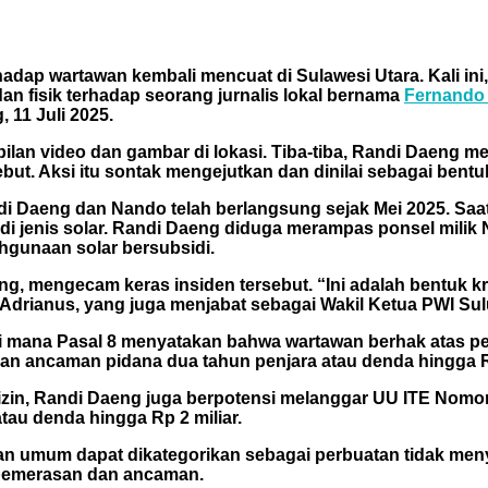
dap wartawan kembali mencuat di Sulawesi Utara. Kali ini, 
an fisik terhadap seorang jurnalis lokal bernama
Fernando 
11 Juli 2025.
lan video dan gambar di lokasi. Tiba-tiba, Randi Daeng m
t. Aksi itu sontak mengejutkan dan dinilai sebagai bentuk 
i Daeng dan Nando telah berlangsung sejak Mei 2025. Saat 
i jenis solar. Randi Daeng diduga merampas ponsel milik 
ahgunaan solar bersubsidi.
, mengecam keras insiden tersebut. “Ini adalah bentuk krim
Adrianus, yang juga menjabat sebagai Wakil Ketua PWI Su
i mana Pasal 8 menyatakan bahwa wartawan berhak atas pe
an ancaman pidana dua tahun penjara atau denda hingga R
 izin, Randi Daeng juga berpotensi melanggar UU ITE Nomo
au denda hingga Rp 2 miliar.
pan umum dapat dikategorikan sebagai perbuatan tidak me
 pemerasan dan ancaman.