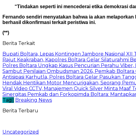
“Tindakan seperti ini mencederai etika demokrasi d
Fernando sendiri menyatakan bahwa ia akan melaporkan ka
berhasil dikonfirmasi terkait peristiwa ini.
(**)
Berita Terkait
Bupati Boltara, Lepas Kontingen Jambore Nasional XI
Rajut Keakraban, Kapolres Boltara Gelar Silaturahmi B
Polres Boltara Ungkap Kasus Pencurian Perahu Viber, 
Sambut Penilaian Ombudsman 2026, Pemkab Boltara Op
Antisipasi Karhutla, Polres Boltara Gelar Pasukan Tang
Hendak Hentikan Motor Mencurigakan, Seorang Pemu
Viral Video CCTV, Manajemen Quick Silver Minta Maaf 
Sinergitas Pemkab dan Forkopimda Boltara: Mantapkan
Tag :
Breaking News
Berita Terbaru
Uncategorized