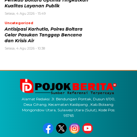
Kualitas Layanan Publik
Selasa, 4 Agu 2026 - 15:49
Uncategorized
Antisipasi Karhutla, Polres Boltara
Gelar Pasukan Tanggap Bencana
dan Krisis Air
Selasa, 4 Agu 2026 - 10:38
Alamat Redaksi: Jl. Bendungan Pontak, Dusun II/00,
Desa Gihang, Kecamatan Kaidipang , Kab.Bolaang
Mongondow Utara, Sulawesi Utara (Sulut), Kode Pos:
95765