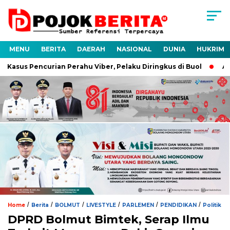
MENU
BERITA
DAERAH
NASIONAL
DUNIA
HUKRIM
Pencurian Perahu Viber, Pelaku Diringkus di Buol
Antisipasi
/
/
/
/
/
/
Home
Berita
BOLMUT
LIVESTYLE
PARLEMEN
PENDIDIKAN
Politik
DPRD Bolmut Bimtek, Serap Ilmu