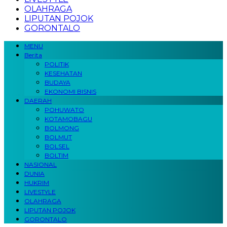
OLAHRAGA
LIPUTAN POJOK
GORONTALO
MENU
Berita
POLITIK
KESEHATAN
BUDAYA
EKONOMI BISNIS
DAERAH
POHUWATO
KOTAMOBAGU
BOLMONG
BOLMUT
BOLSEL
BOLTIM
NASIONAL
DUNIA
HUKRIM
LIVESTYLE
OLAHRAGA
LIPUTAN POJOK
GORONTALO