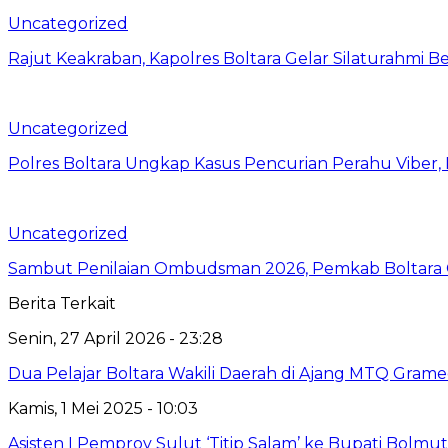
Uncategorized
Rajut Keakraban, Kapolres Boltara Gelar Silaturahmi B
Uncategorized
Polres Boltara Ungkap Kasus Pencurian Perahu Viber, 
Uncategorized
Sambut Penilaian Ombudsman 2026, Pemkab Boltara Op
Berita Terkait
Senin, 27 April 2026 - 23:28
Dua Pelajar Boltara Wakili Daerah di Ajang MTQ Gramed
Kamis, 1 Mei 2025 - 10:03
Asisten I Pemprov Sulut ‘Titip Salam’ ke Bupati Bolmut