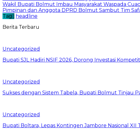
Wakil Bupati Bolmut Imbau Masyarakat Waspada Cua
Pimpinan dan Anggota DPRD Bolmut Sambut Tim Saf
Tag :
headline
Berita Terbaru
Uncategorized
Bupati SJL Hadiri NSIF 2026, Dorong Investasi Kompetiti
Uncategorized
Sukses dengan Sistem Tabela, Bupati Bolmut Tinjau Pa
Uncategorized
Bupati Boltara, Lepas Kontingen Jambore Nasional XI