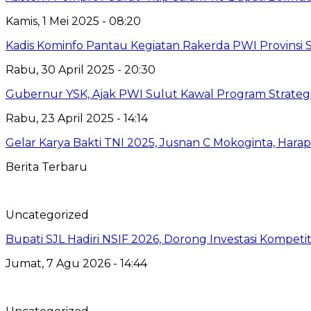
Kamis, 1 Mei 2025 - 08:20
Kadis Kominfo Pantau Kegiatan Rakerda PWI Provinsi 
Rabu, 30 April 2025 - 20:30
Gubernur YSK, Ajak PWI Sulut Kawal Program Strateg
Rabu, 23 April 2025 - 14:14
Gelar Karya Bakti TNI 2025, Jusnan C Mokoginta, H
Berita Terbaru
Uncategorized
Bupati SJL Hadiri NSIF 2026, Dorong Investasi Kompetiti
Jumat, 7 Agu 2026 - 14:44