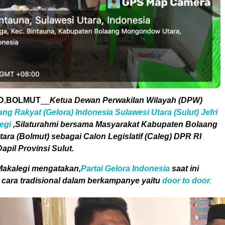
D
,
BOLMUT
__
Ketua Dewan Perwakilan Wilayah (DPW)
ng Rakyat (Gelora) Indonesia Sulawesi Utara (Sulut) Jefri
egi
,Silaturahmi bersama Masyarakat Kabupaten Bolaang
ra (Bolmut) sebagai Calon Legislatif (Caleg) DPR RI
apil Provinsi Sulut.
 Makalegi mengatakan,
Partai Gelora Indonesia
saat ini
ara tradisional dalam berkampanye yaitu
door to door.