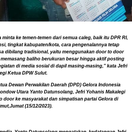
a minta ke temen-temen dari semua caleg, baik itu DPR RI,
si, tingkat kabupaten/kota, cara pengenalannya tetap
a dibilang tradisional, yaitu menggunakan door to door
i memasang baliho berukuran besar hingga aktif posting
iatan di media sosial di dapil masing-masing,” kata Jefri
egi Ketua DPW Sulut.
tua Dewan Perwakilan Daerah (DPD) Gelora Indonesia
ndow Utara Yanto Datunsolang, Jefri Yohanis Makalegi
o door ke masyarakat dan simpatisan partai Gelora di
mut,Jumat (15/12/2023).
edia, Yanto Datunsolang mengatakan, kedatangan Jefri