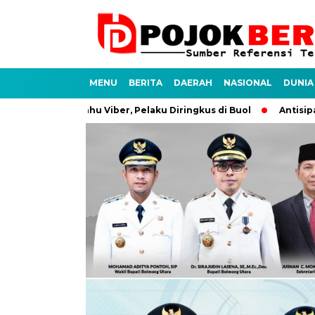
MENU
BERITA
DAERAH
NASIONAL
DUNIA
 Perahu Viber, Pelaku Diringkus di Buol
Antisipasi Karhutla