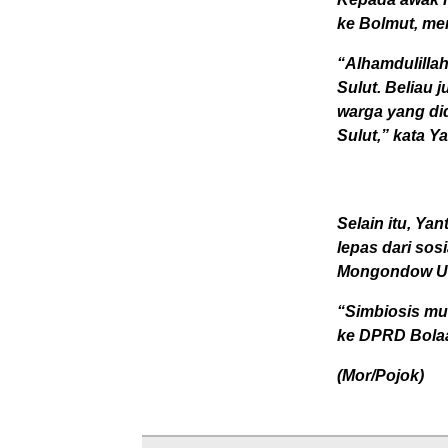
ke Bolmut, me
“Alhamdulilla
Sulut. Beliau
warga yang di
Sulut,” kata Ya
Selain itu, Ya
lepas dari so
Mongondow Ut
“Simbiosis mut
ke DPRD Bolaa
(Mor/Pojok)