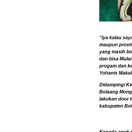
“Iya kalau say
maupun provin
yang masih bis
dan bisa Mula
progam dan keg
Yohanis Makal
Didampingi Ke
Bolaang Mongo
lakukan door t
kabupaten Bol
Kepada awak m