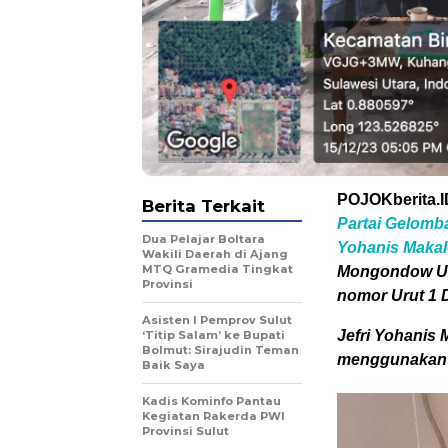
POJOKberita.I
Berita Terkait
Partai Gelomba
Dua Pelajar Boltara
Yohanis Makal
Wakili Daerah di Ajang
MTQ Gramedia Tingkat
Mongondow Uta
Provinsi
nomor Urut 1 D
Asisten I Pemprov Sulut
Jefri Yohanis
‘Titip Salam’ ke Bupati
Bolmut: Sirajudin Teman
menggunakan c
Baik Saya
Kadis Kominfo Pantau
Kegiatan Rakerda PWI
Provinsi Sulut