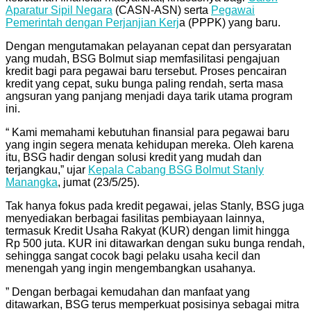
Aparatur Sipil Negara
(CASN-ASN) serta
Pegawai
Pemerintah dengan Perjanjian Kerj
a (PPPK) yang baru.
Dengan mengutamakan pelayanan cepat dan persyaratan
yang mudah, BSG Bolmut siap memfasilitasi pengajuan
kredit bagi para pegawai baru tersebut. Proses pencairan
kredit yang cepat, suku bunga paling rendah, serta masa
angsuran yang panjang menjadi daya tarik utama program
ini.
“ Kami memahami kebutuhan finansial para pegawai baru
yang ingin segera menata kehidupan mereka. Oleh karena
itu, BSG hadir dengan solusi kredit yang mudah dan
terjangkau,” ujar
Kepala Cabang BSG Bolmut Stanly
Manangka
, jumat (23/5/25).
Tak hanya fokus pada kredit pegawai, jelas Stanly, BSG juga
menyediakan berbagai fasilitas pembiayaan lainnya,
termasuk Kredit Usaha Rakyat (KUR) dengan limit hingga
Rp 500 juta. KUR ini ditawarkan dengan suku bunga rendah,
sehingga sangat cocok bagi pelaku usaha kecil dan
menengah yang ingin mengembangkan usahanya.
” Dengan berbagai kemudahan dan manfaat yang
ditawarkan, BSG terus memperkuat posisinya sebagai mitra