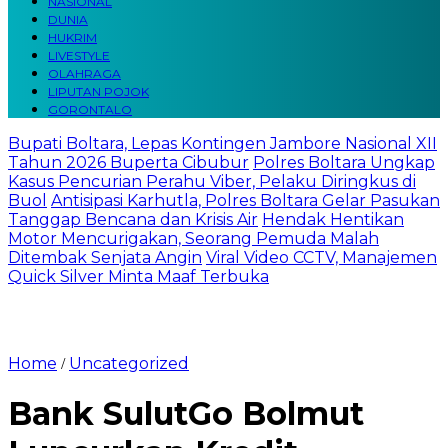
NASIONAL
DUNIA
HUKRIM
LIVESTYLE
OLAHRAGA
LIPUTAN POJOK
GORONTALO
Bupati Boltara, Lepas Kontingen Jambore Nasional XII
Tahun 2026 Buperta Cibubur
Polres Boltara Ungkap
Kasus Pencurian Perahu Viber, Pelaku Diringkus di
Buol
Antisipasi Karhutla, Polres Boltara Gelar Pasukan
Tanggap Bencana dan Krisis Air
Hendak Hentikan
Motor Mencurigakan, Seorang Pemuda Malah
Ditembak Senjata Angin
Viral Video CCTV, Manajemen
Quick Silver Minta Maaf Terbuka
Home
Uncategorized
/
Bank SulutGo Bolmut