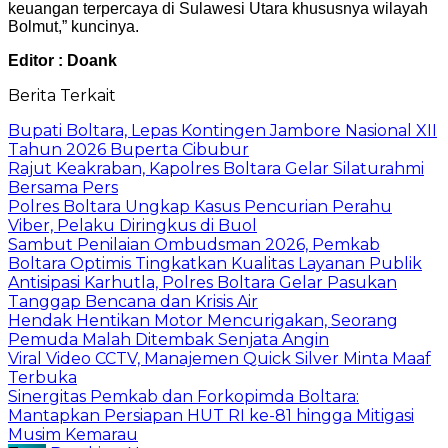
keuangan terpercaya di Sulawesi Utara khususnya wilayah
Bolmut,” kuncinya.
Editor : Doank
Berita Terkait
Bupati Boltara, Lepas Kontingen Jambore Nasional XII
Tahun 2026 Buperta Cibubur
Rajut Keakraban, Kapolres Boltara Gelar Silaturahmi
Bersama Pers
Polres Boltara Ungkap Kasus Pencurian Perahu
Viber, Pelaku Diringkus di Buol
Sambut Penilaian Ombudsman 2026, Pemkab
Boltara Optimis Tingkatkan Kualitas Layanan Publik
Antisipasi Karhutla, Polres Boltara Gelar Pasukan
Tanggap Bencana dan Krisis Air
Hendak Hentikan Motor Mencurigakan, Seorang
Pemuda Malah Ditembak Senjata Angin
Viral Video CCTV, Manajemen Quick Silver Minta Maaf
Terbuka
Sinergitas Pemkab dan Forkopimda Boltara:
Mantapkan Persiapan HUT RI ke-81 hingga Mitigasi
Musim Kemarau