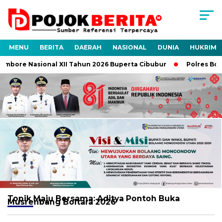
MENU
BERITA
DAERAH
NASIONAL
DUNIA
HUKRIM
mbore Nasional XII Tahun 2026 Buperta Cibubur
Polres Bolta
Topik
Maju Bersama: Aditya Pontoh Buka
Musrenbang Boltara 2026