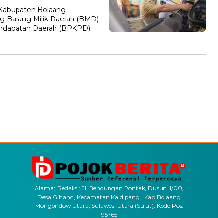
Kabupaten Bolaang
ng Barang Milik Daerah (BMD)
ndapatan Daerah (BPKPD)
Alamat Redaksi: Jl. Bendungan Pontak, Dusun II/00,
Desa Gihang, Kecamatan Kaidipang , Kab.Bolaang
Mongondow Utara, Sulawesi Utara (Sulut), Kode Pos:
95765