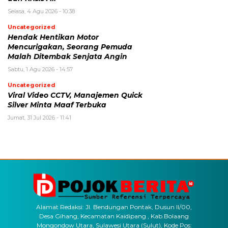
Selasa, 4 Agu 2026 - 10:38
Uncategorized
Hendak Hentikan Motor
Mencurigakan, Seorang Pemuda
Malah Ditembak Senjata Angin
Sabtu, 1 Agu 2026 - 14:57
Uncategorized
Viral Video CCTV, Manajemen Quick
Silver Minta Maaf Terbuka
Jumat, 31 Jul 2026 - 11:41
Alamat Redaksi: Jl. Bendungan Pontak, Dusun II/00,
Desa Gihang, Kecamatan Kaidipang , Kab.Bolaang
Mongondow Utara, Sulawesi Utara (Sulut), Kode Pos: