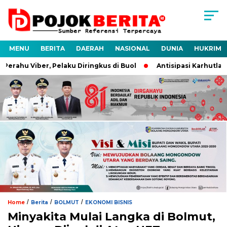
MENU
BERITA
DAERAH
NASIONAL
DUNIA
HUKRIM
rahu Viber, Pelaku Diringkus di Buol
Antisipasi Karhutla, Po
/
/
/
Home
Berita
BOLMUT
EKONOMI BISNIS
Minyakita Mulai Langka di Bolmut,