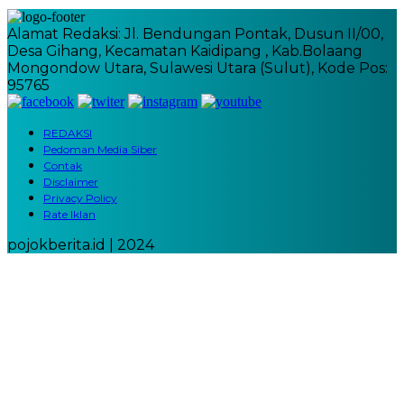
Alamat Redaksi: Jl. Bendungan Pontak, Dusun II/00,
Desa Gihang, Kecamatan Kaidipang , Kab.Bolaang
Mongondow Utara, Sulawesi Utara (Sulut), Kode Pos:
95765
REDAKSI
Pedoman Media Siber
Contak
Disclaimer
Privacy Policy
Rate Iklan
pojokberita.id | 2024