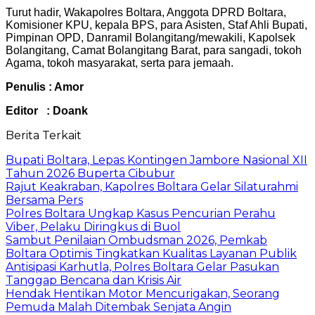
Turut hadir, Wakapolres Boltara, Anggota DPRD Boltara,
Komisioner KPU, kepala BPS, para Asisten, Staf Ahli Bupati,
Pimpinan OPD, Danramil Bolangitang/mewakili, Kapolsek
Bolangitang, Camat Bolangitang Barat, para sangadi, tokoh
Agama, tokoh masyarakat, serta para jemaah.
Penulis : Amor
Editor : Doank
Berita Terkait
Bupati Boltara, Lepas Kontingen Jambore Nasional XII
Tahun 2026 Buperta Cibubur
Rajut Keakraban, Kapolres Boltara Gelar Silaturahmi
Bersama Pers
Polres Boltara Ungkap Kasus Pencurian Perahu
Viber, Pelaku Diringkus di Buol
Sambut Penilaian Ombudsman 2026, Pemkab
Boltara Optimis Tingkatkan Kualitas Layanan Publik
Antisipasi Karhutla, Polres Boltara Gelar Pasukan
Tanggap Bencana dan Krisis Air
Hendak Hentikan Motor Mencurigakan, Seorang
Pemuda Malah Ditembak Senjata Angin