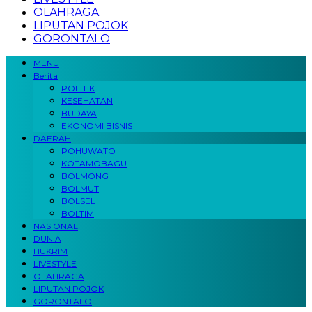
OLAHRAGA
LIPUTAN POJOK
GORONTALO
MENU
Berita
POLITIK
KESEHATAN
BUDAYA
EKONOMI BISNIS
DAERAH
POHUWATO
KOTAMOBAGU
BOLMONG
BOLMUT
BOLSEL
BOLTIM
NASIONAL
DUNIA
HUKRIM
LIVESTYLE
OLAHRAGA
LIPUTAN POJOK
GORONTALO