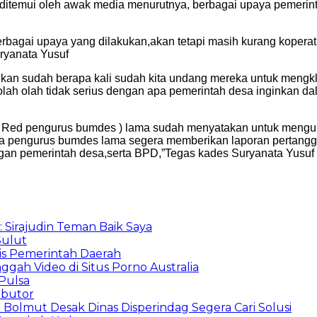
t ditemui oleh awak media menurutnya, berbagai upaya pemer
rbagai upaya yang dilakukan,akan tetapi masih kurang koperat
uryanata Yusuf
nikan sudah berapa kali sudah kita undang mereka untuk mengk
lah olah tidak serius dengan apa pemerintah desa inginkan dal
( Red pengurus bumdes ) lama sudah menyatakan untuk mengundu
a pengurus bumdes lama segera memberikan laporan pertanggu
an pemerintah desa,serta BPD,”Tegas kades Suryanata Yusuf
: Sirajudin Teman Baik Saya
Sulut
is Pemerintah Daerah
ggah Video di Situs Porno Australia
Pulsa
ibutor
 Bolmut Desak Dinas Disperindag Segera Cari Solusi