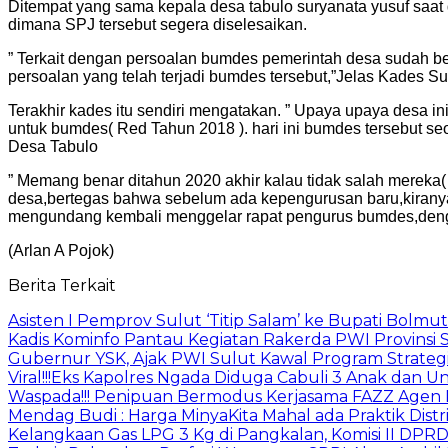
Ditempat yang sama kepala desa tabulo suryanata yusuf saa
dimana SPJ tersebut segera diselesaikan.
” Terkait dengan persoalan bumdes pemerintah desa sudah be
persoalan yang telah terjadi bumdes tersebut,”Jelas Kades S
Terakhir kades itu sendiri mengatakan. ” Upaya upaya desa i
untuk bumdes( Red Tahun 2018 ). hari ini bumdes tersebut seo
Desa Tabulo
” Memang benar ditahun 2020 akhir kalau tidak salah mereka
desa,bertegas bahwa sebelum ada kepengurusan baru,kirany
mengundang kembali menggelar rapat pengurus bumdes,deng
(Arlan A Pojok)
Berita Terkait
Asisten I Pemprov Sulut ‘Titip Salam’ ke Bupati Bolmut
Kadis Kominfo Pantau Kegiatan Rakerda PWI Provinsi 
Gubernur YSK, Ajak PWI Sulut Kawal Program Strateg
Viral!!!Eks Kapolres Ngada Diduga Cabuli 3 Anak dan Un
Waspada!!! Penipuan Bermodus Kerjasama FAZZ Agen 
Mendag Budi : Harga MinyaKita Mahal ada Praktik Distr
Kelangkaan Gas LPG 3 Kg di Pangkalan, Komisi II DPRD