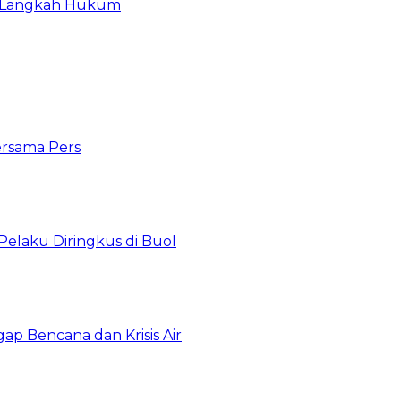
il Langkah Hukum
ersama Pers
Pelaku Diringkus di Buol
gap Bencana dan Krisis Air