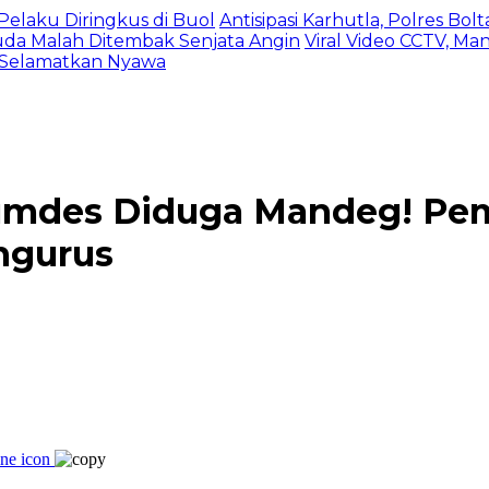
Pelaku Diringkus di Buol
Antisipasi Karhutla, Polres Bo
da Malah Ditembak Senjata Angin
Viral Video CCTV, Ma
 Selamatkan Nyawa
umdes Diduga Mandeg! Pe
ngurus