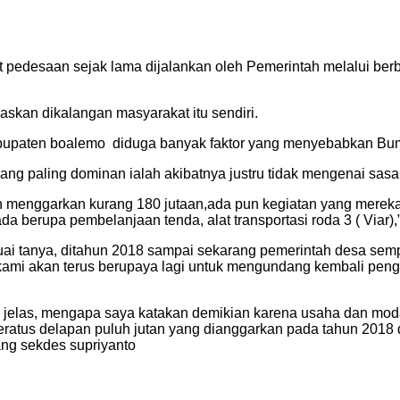
edesaan sejak lama dijalankan oleh Pemerintah melalui berb
an dikalangan masyarakat itu sendiri.
abupaten boalemo diduga banyak faktor yang menyebabkan Bu
r yang paling dominan ialah akibatnya justru tidak mengenai 
 menggarkan kurang 180 jutaan,ada pun kegiatan yang mereka 
 berupa pembelanjaan tenda, alat transportasi roda 3 ( Viar)
uai tanya, ditahun 2018 sampai sekarang pemerintah desa se
 kami akan terus berupaya lagi untuk mengundang kembali peng
elas, mengapa saya katakan demikian karena usaha dan modal in
ratus delapan puluh jutan yang dianggarkan pada tahun 2018 d
ng sekdes supriyanto