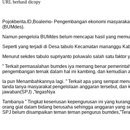
URL berhasil dicopy
Pojokberita.ID,Boalemo- Pengembangan ekonomi masyarakat p
(BUMdes).
Namun pengelola BUMdes belum mencapai hasil yang memuask
Seperti yang terjadi di Desa tabulo Kecamatan mananggu K
Menurut sekdes tabulo supriyanto poluwalo salah satu fakto
” Terkait permasalahan bumdes iya memang benar pemerintah
pengembangan ternak dalam hal ini kambing, dan kemudian ada
Ia pun Menambahkannya lagi. ” Terkait apa yang sempat men
tanda tanya masyarakat pengelolaan anggaran tersebut, dan
jawaban(SPJ) ,”tegasNya
Tambanya ” Tingkat keseriusan kepengurusan ini yang kurang j
orang giat dalam bidang berusaha sehingga anggaran yang se
SPJ belum disampaikan teman teman pengurus bumdes,”Tera