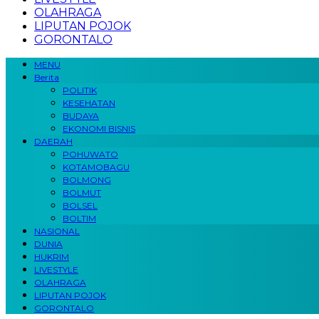
OLAHRAGA
LIPUTAN POJOK
GORONTALO
MENU
Berita
POLITIK
KESEHATAN
BUDAYA
EKONOMI BISNIS
DAERAH
POHUWATO
KOTAMOBAGU
BOLMONG
BOLMUT
BOLSEL
BOLTIM
NASIONAL
DUNIA
HUKRIM
LIVESTYLE
OLAHRAGA
LIPUTAN POJOK
GORONTALO